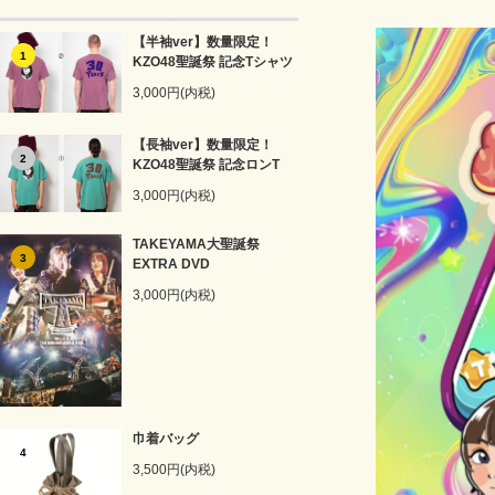
【半袖ver】数量限定！
1
KZO48聖誕祭 記念Tシャツ
3,000円(内税)
【長袖ver】数量限定！
2
KZO48聖誕祭 記念ロンT
3,000円(内税)
TAKEYAMA大聖誕祭
3
EXTRA DVD
3,000円(内税)
巾着バッグ
4
3,500円(内税)