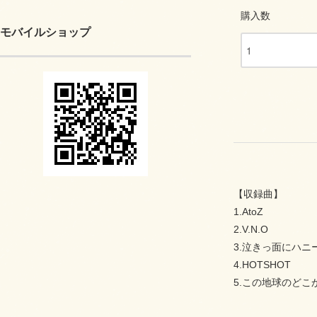
購入数
モバイルショップ
【収録曲】
1.AtoZ
2.V.N.O
3.泣きっ面にハニ
4.HOTSHOT
5.この地球のどこ